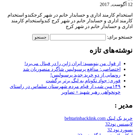
12 آگوست, 2017
استخدام کارمند اداری و حسابدار خانم در شهر کرجکندو استخدام
کارمند اداری و حسابدار خانم در شهر کرج کندواستخدام کارمند
اداری و حسابدار خانم در شهر کرج
جستجو برای:
نوشته‌های تازه
از قول من بنویسید: ایران ژاپن را در فینال می‌برد!
اختصاصی: مدافع پرسپولیس شاگرد منصوریان شد
رونمایی از دو خرید جدید پرسپولیس!
فوری: جواد نکونام به لیگ برتر برگشت
۱۴۹مین شب از قیام مردم شهرستان سلماس در راستای
خونخواهی رهبر شهید + تصاویر
مدیر :
خرید بک لینک behtarinbacklink.com
لایسنس نود32
پسورد نود 32