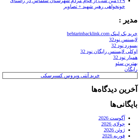
۱۴۹مین شب از قیام مردم شهرستان سلماس در راستای
خونخواهی رهبر شهید + تصاویر
مدیر :
خرید بک لینک behtarinbacklink.com
لایسنس نود32
پسورد نود 32
اوکلی لایسنس رایگان نود 32
همیار نود 32
بهترین سئو
رایگان
خرید آنتی ویروس کسپرسکی
آخرین دیدگاه‌ها
بایگانی‌ها
آگوست 2026
جولای 2026
ژوئن 2026
فوریه 2026