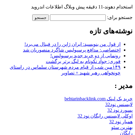
استخدام دهوند-11 دقیقه پیش وبلاگ اطلاعات اندروید
جستجو برای:
نوشته‌های تازه
از قول من بنویسید: ایران ژاپن را در فینال می‌برد!
اختصاصی: مدافع پرسپولیس شاگرد منصوریان شد
رونمایی از دو خرید جدید پرسپولیس!
فوری: جواد نکونام به لیگ برتر برگشت
۱۴۹مین شب از قیام مردم شهرستان سلماس در راستای
خونخواهی رهبر شهید + تصاویر
مدیر :
خرید بک لینک behtarinbacklink.com
لایسنس نود32
پسورد نود 32
اوکلی لایسنس رایگان نود 32
همیار نود 32
بهترین سئو
رایگان