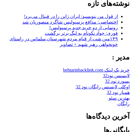
نوشته‌های تازه
از قول من بنویسید: ایران ژاپن را در فینال می‌برد!
اختصاصی: مدافع پرسپولیس شاگرد منصوریان شد
رونمایی از دو خرید جدید پرسپولیس!
فوری: جواد نکونام به لیگ برتر برگشت
۱۴۹مین شب از قیام مردم شهرستان سلماس در راستای
خونخواهی رهبر شهید + تصاویر
مدیر :
خرید بک لینک behtarinbacklink.com
لایسنس نود32
پسورد نود 32
اوکلی لایسنس رایگان نود 32
همیار نود 32
بهترین سئو
رایگان
آخرین دیدگاه‌ها
بایگانی‌ها