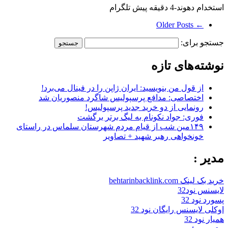
استخدام دهوند-4 دقیقه پیش تلگرام
← Older Posts
جستجو برای:
نوشته‌های تازه
از قول من بنویسید: ایران ژاپن را در فینال می‌برد!
اختصاصی: مدافع پرسپولیس شاگرد منصوریان شد
رونمایی از دو خرید جدید پرسپولیس!
فوری: جواد نکونام به لیگ برتر برگشت
۱۴۹مین شب از قیام مردم شهرستان سلماس در راستای
خونخواهی رهبر شهید + تصاویر
مدیر :
خرید بک لینک behtarinbacklink.com
لایسنس نود32
پسورد نود 32
اوکلی لایسنس رایگان نود 32
همیار نود 32