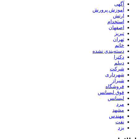
آگهی
آموزش پرورش
ارتش
استخدام
اصفهان
تبریز
تهران
خانم
دسته‌بندی نشده
دکترا
دیپلم
شرکت
شهرداری
شیراز
فروشگاه
فوق لیسانس
لیسانس
مرد
مشهد
مهندس
نفت
یزد