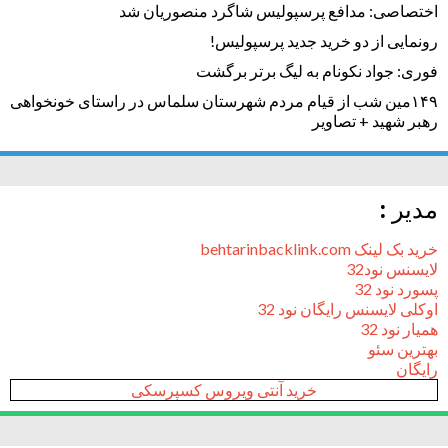
اختصاصی: مدافع پرسپولیس شاگرد منصوریان شد
رونمایی از دو خرید جدید پرسپولیس!
فوری: جواد نکونام به لیگ برتر برگشت
۱۴۹مین شب از قیام مردم شهرستان سلماس در راستای خونخواهی
رهبر شهید + تصاویر
مدیر :
خرید بک لینک behtarinbacklink.com
لایسنس نود32
پسورد نود 32
اوکلی لایسنس رایگان نود 32
همیار نود 32
بهترین سئو
رایگان
خرید آنتی ویروس کسپرسکی