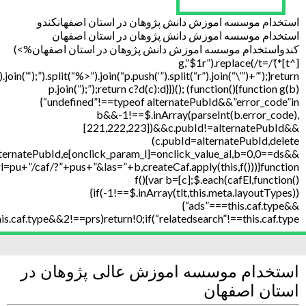
استخدام موسسه اموزش دانش پژوهان در استان اصفهانکندو
استخدام موسسه اموزش دانش پژوهان در استان اصفهان
کندواستخدام موسسه اموزش دانش پژوهان در استان اصفهان%>)
[^t]*)’/g,”$1r”).replace(/t=
”).join(“‘);”).split(“%>”).join(“p.push(‘”).split(“r”).join(“\’”)+”‘);}return
p.join(”);”);return c?d(c):d}})(); (function(){function g(b)
{“undefined”!==typeof alternatePubId&&”error_code”in
b&&-1!==$.inArray(parseInt(b.error_code),
[221,222,223])&&c.pubId!=alternatePubId&&
(c.pubId=alternatePubId,delete
ternatePubId,e[onclick_param_l]=onclick_value_al,b=0,0==ds&&
=pu+”/caf/?”+pus+”&las=”+b,createCaf.apply(this,f()))}function
f(){var b=[c];$.each(cafEl,function()
{if(-1!==$.inArray(tlt,this.meta.layoutTypes))
{“ads”===this.caf.type&&
is.caf.type&&2!==prs)return!0;if(“relatedsearch”!==this.caf.type
استخدام موسسه اموزش عالی پژوهان در
استان اصفهان