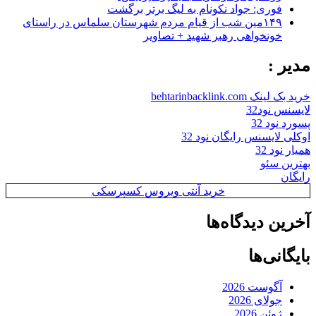
فوری: جواد نکونام به لیگ برتر برگشت
۱۴۹مین شب از قیام مردم شهرستان سلماس در راستای
خونخواهی رهبر شهید + تصاویر
مدیر :
خرید بک لینک behtarinbacklink.com
لایسنس نود32
پسورد نود 32
اوکلی لایسنس رایگان نود 32
همیار نود 32
بهترین سئو
رایگان
خرید آنتی ویروس کسپرسکی
آخرین دیدگاه‌ها
بایگانی‌ها
آگوست 2026
جولای 2026
ژوئن 2026