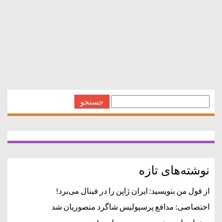
به مسئول ارسال ودریافت اجناس انبار(خانم) در تهران
نیاتزمندیم. تلفن : ۵۱۰۴۴۰۰۰ داخلی ۱۹۰ و ۱۹۱ ترجیحا ساکن
اسلامشهر و حومه محل کار شهرک صنعتی پرند استخدام
جستجو
برای:
نوشته‌های تازه
از قول من بنویسید: ایران ژاپن را در فینال می‌برد!
اختصاصی: مدافع پرسپولیس شاگرد منصوریان شد