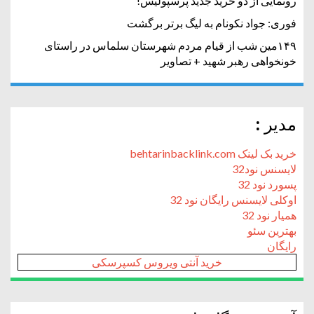
رونمایی از دو خرید جدید پرسپولیس!
فوری: جواد نکونام به لیگ برتر برگشت
۱۴۹مین شب از قیام مردم شهرستان سلماس در راستای
خونخواهی رهبر شهید + تصاویر
مدیر :
خرید بک لینک behtarinbacklink.com
لایسنس نود32
پسورد نود 32
اوکلی لایسنس رایگان نود 32
همیار نود 32
بهترین سئو
رایگان
خرید آنتی ویروس کسپرسکی