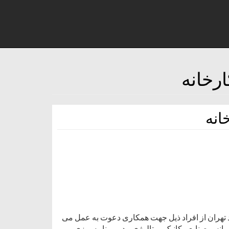
انه
تهران از افراد ذیل جهت همکاری دعوت به عمل می
ه مدیریت- حداقل لیسانس صنایع مکانیک- متالوژی مدیر برنامه ریزی