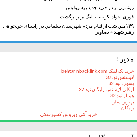
رونمایی از دو خرید جدید پرسپولیس!
فوری: جواد نکونام به لیگ برتر برگشت
۱۴۹مین شب از قیام مردم شهرستان سلماس در راستای خونخواهی
رهبر شهید + تصاویر
مدیر :
خرید بک لینک behtarinbacklink.com
لایسنس نود32
پسورد نود 32
اوکلی لایسنس رایگان نود 32
همیار نود 32
بهترین سئو
رایگان
خرید آنتی ویروس کسپرسکی