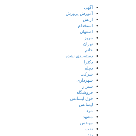
آگهی
آموزش پرورش
ارتش
استخدام
اصفهان
تبریز
تهران
خانم
دسته‌بندی نشده
دکترا
دیپلم
شرکت
شهرداری
شیراز
فروشگاه
فوق لیسانس
لیسانس
مرد
مشهد
مهندس
نفت
یزد