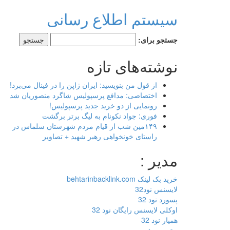
سیستم اطلاع رسانی
جستجو برای:
نوشته‌های تازه
از قول من بنویسید: ایران ژاپن را در فینال می‌برد!
اختصاصی: مدافع پرسپولیس شاگرد منصوریان شد
رونمایی از دو خرید جدید پرسپولیس!
فوری: جواد نکونام به لیگ برتر برگشت
۱۴۹مین شب از قیام مردم شهرستان سلماس در
راستای خونخواهی رهبر شهید + تصاویر
مدیر :
خرید بک لینک behtarinbacklink.com
لایسنس نود32
پسورد نود 32
اوکلی لایسنس رایگان نود 32
همیار نود 32