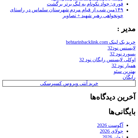
فوری: جواد نکونام به لیگ برتر برگشت
۱۴۹مین شب از قیام مردم شهرستان سلماس در راستای
خونخواهی رهبر شهید + تصاویر
مدیر :
خرید بک لینک behtarinbacklink.com
لایسنس نود32
پسورد نود 32
اوکلی لایسنس رایگان نود 32
همیار نود 32
بهترین سئو
رایگان
خرید آنتی ویروس کسپرسکی
آخرین دیدگاه‌ها
بایگانی‌ها
آگوست 2026
جولای 2026
ژوئن 2026