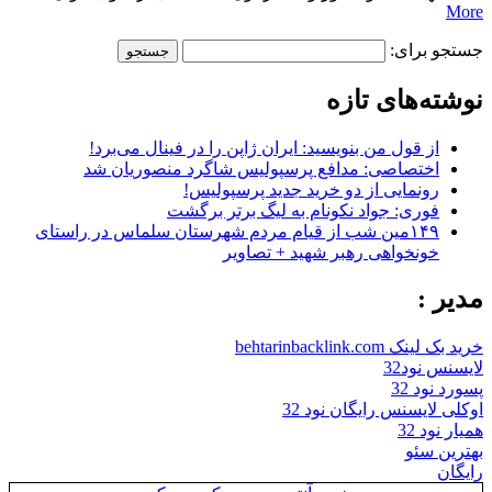
More
جستجو برای:
نوشته‌های تازه
از قول من بنویسید: ایران ژاپن را در فینال می‌برد!
اختصاصی: مدافع پرسپولیس شاگرد منصوریان شد
رونمایی از دو خرید جدید پرسپولیس!
فوری: جواد نکونام به لیگ برتر برگشت
۱۴۹مین شب از قیام مردم شهرستان سلماس در راستای
خونخواهی رهبر شهید + تصاویر
مدیر :
خرید بک لینک behtarinbacklink.com
لایسنس نود32
پسورد نود 32
اوکلی لایسنس رایگان نود 32
همیار نود 32
بهترین سئو
رایگان