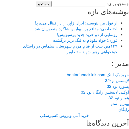
جستجو برای:
نوشته‌های تازه
از قول من بنویسید: ایران ژاپن را در فینال می‌برد!
اختصاصی: مدافع پرسپولیس شاگرد منصوریان شد
رونمایی از دو خرید جدید پرسپولیس!
فوری: جواد نکونام به لیگ برتر برگشت
۱۴۹مین شب از قیام مردم شهرستان سلماس در راستای
خونخواهی رهبر شهید + تصاویر
مدیر :
خرید بک لینک behtarinbacklink.com
لایسنس نود32
پسورد نود 32
اوکلی لایسنس رایگان نود 32
همیار نود 32
بهترین سئو
رایگان
خرید آنتی ویروس کسپرسکی
آخرین دیدگاه‌ها