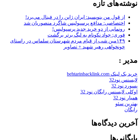
نوشته‌های تازه
از قول من بنویسید: ایران ژاپن را در فینال می‌برد!
اختصاصی: مدافع پرسپولیس شاگرد منصوریان شد
رونمایی از دو خرید جدید پرسپولیس!
فوری: جواد نکونام به لیگ برتر برگشت
۱۴۹مین شب از قیام مردم شهرستان سلماس در راستای
خونخواهی رهبر شهید + تصاویر
مدیر :
خرید بک لینک behtarinbacklink.com
لایسنس نود32
پسورد نود 32
اوکلی لایسنس رایگان نود 32
همیار نود 32
بهترین سئو
رایگان
آخرین دیدگاه‌ها
بایگانی‌ها