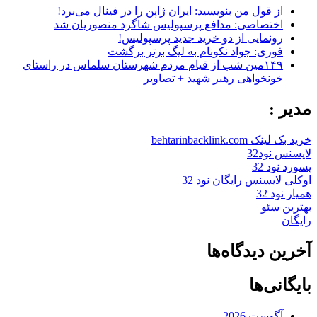
از قول من بنویسید: ایران ژاپن را در فینال می‌برد!
اختصاصی: مدافع پرسپولیس شاگرد منصوریان شد
رونمایی از دو خرید جدید پرسپولیس!
فوری: جواد نکونام به لیگ برتر برگشت
۱۴۹مین شب از قیام مردم شهرستان سلماس در راستای
خونخواهی رهبر شهید + تصاویر
مدیر :
خرید بک لینک behtarinbacklink.com
لایسنس نود32
پسورد نود 32
اوکلی لایسنس رایگان نود 32
همیار نود 32
بهترین سئو
رایگان
آخرین دیدگاه‌ها
بایگانی‌ها
آگوست 2026