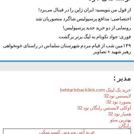
از قول من بنویسید: ایران ژاپن را در فینال می‌برد!
اختصاصی: مدافع پرسپولیس شاگرد منصوریان شد
رونمایی از دو خرید جدید پرسپولیس!
فوری: جواد نکونام به لیگ برتر برگشت
۱۴۹مین شب از قیام مردم شهرستان سلماس در راستای خونخواهی
رهبر شهید + تصاویر
مدیر :
خرید بک لینک behtarinbacklink.com
لایسنس نود32
پسورد نود 32
اوکلی لایسنس رایگان نود 32
همیار نود 32
بهترین سئو
رایگان
خرید آنتی ویروس کسپرسکی