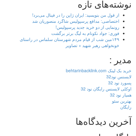
نوشته‌های تازه
از قول من بنویسید: ایران ژاپن را در فینال می‌برد!
اختصاصی: مدافع پرسپولیس شاگرد منصوریان شد
رونمایی از دو خرید جدید پرسپولیس!
فوری: جواد نکونام به لیگ برتر برگشت
۱۴۹مین شب از قیام مردم شهرستان سلماس در راستای
خونخواهی رهبر شهید + تصاویر
مدیر :
خرید بک لینک behtarinbacklink.com
لایسنس نود32
پسورد نود 32
اوکلی لایسنس رایگان نود 32
همیار نود 32
بهترین سئو
رایگان
آخرین دیدگاه‌ها