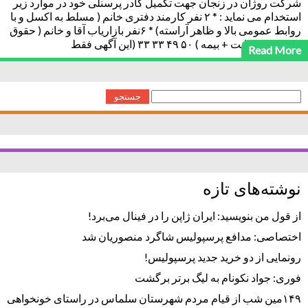
شرکت روژان در زنجان جهت تکمیل کادر پرسنلی خود در موارد زیر
استخدام می نماید : * ۲ نفر کارمند دفتری خانم ( مسلط به اکسل و با
روابط عمومی بالا و ظاهر آراسته) * ۶نفر بازاریاب آقا و خانم ( حقوق
ثابت + پورسانت + بیمه ) ۵۰ ۴۹ ۳۳ ۳۳ (این آگهی فقط
Read More
جستجو
برای:
نوشته‌های تازه
از قول من بنویسید: ایران ژاپن را در فینال می‌برد!
اختصاصی: مدافع پرسپولیس شاگرد منصوریان شد
رونمایی از دو خرید جدید پرسپولیس!
فوری: جواد نکونام به لیگ برتر برگشت
۱۴۹مین شب از قیام مردم شهرستان سلماس در راستای خونخواهی