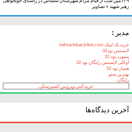
۱۴۹مین شب از قیام مردم شهرستان سلماس در راستای خونخواهی
رهبر شهید + تصاویر
مدیر :
خرید بک لینک behtarinbacklink.com
لایسنس نود32
پسورد نود 32
اوکلی لایسنس رایگان نود 32
همیار نود 32
بهترین سئو
رایگان
خرید آنتی ویروس کسپرسکی
آخرین دیدگاه‌ها