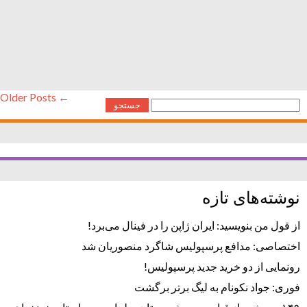
16 اسفند 96ایران استخدام روزنامه استخدامی استان خراسان
رضوی و شهر مشهد | چهارشنبه 16 اسفند 96 ایران استخدامروزنامه
استخدامی استان خراسان رضوی و شهر مشهد | چهارشنبه 16
اسفند 96
← Older Posts
جستجو
برای:
نوشته‌های تازه
از قول من بنویسید: ایران ژاپن را در فینال می‌برد!
اختصاصی: مدافع پرسپولیس شاگرد منصوریان شد
رونمایی از دو خرید جدید پرسپولیس!
فوری: جواد نکونام به لیگ برتر برگشت