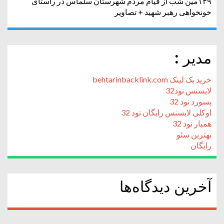
۱۴۹مین شب از قیام مردم شهرستان سلماس در راستای
خونخواهی رهبر شهید + تصاویر
مدیر :
خرید بک لینک behtarinbacklink.com
لایسنس نود32
پسورد نود 32
اوکلی لایسنس رایگان نود 32
همیار نود 32
بهترین سئو
رایگان
آخرین دیدگاه‌ها