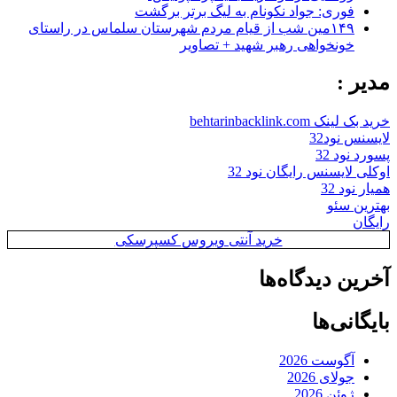
فوری: جواد نکونام به لیگ برتر برگشت
۱۴۹مین شب از قیام مردم شهرستان سلماس در راستای
خونخواهی رهبر شهید + تصاویر
مدیر :
خرید بک لینک behtarinbacklink.com
لایسنس نود32
پسورد نود 32
اوکلی لایسنس رایگان نود 32
همیار نود 32
بهترین سئو
رایگان
خرید آنتی ویروس کسپرسکی
آخرین دیدگاه‌ها
بایگانی‌ها
آگوست 2026
جولای 2026
ژوئن 2026