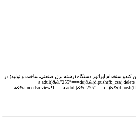
ن کندواستخدام اپراتور دستگاه (رشته برق صنعتی،ساخت و تولید) در
a.adult)&&”255″===ds)&&(d.push(fb_csa),delete fb_cs
a&&a.needsreview!1===a.adult)&&”255″===ds)&&(d.push(fb_csa)