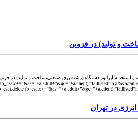
خت و تولید) در قزوین
دو استخدام اپراتور دستگاه (رشته برق صنعتی،ساخت و تولید) در قزوی
a,c+=”&as=”+a.adult+”&gc=”+a.client);”faillisted”in a&&a.faillisted&&(d
,delete fb_csa,c+=”&as=”+a.adult+”&gc=”+a.client);”faillisted”in a
انرژی در تهران