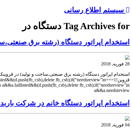
سیستم اطلاع رسانی
Tag Archives for دستگاه در
استخدام اپراتور دستگاه (رشته برق صنعتی،سا
28 فوریه, 2018
استخدام اپراتور دستگاه (رشته برق صنعتی،ساخت و تولید) در قزوینکن
قزوین!1===.push(fb_csb),delete fb_csb);if(“needsreview”in
&&a.faillisted&&(d.push(fb_csb),delete fb_csb);if(“needsreview”in
a&&a.needsreview
استخدام اپراتور دستگاه خانم در شرکت باربد 
04 فوریه, 2018