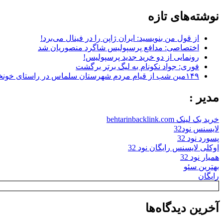
نوشته‌های تازه
از قول من بنویسید: ایران ژاپن را در فینال می‌برد!
اختصاصی: مدافع پرسپولیس شاگرد منصوریان شد
رونمایی از دو خرید جدید پرسپولیس!
فوری: جواد نکونام به لیگ برتر برگشت
۱۴۹مین شب از قیام مردم شهرستان سلماس در راستای خونخواهی رهبر شهید + تصاویر
مدیر :
خرید بک لینک behtarinbacklink.com
لایسنس نود32
پسورد نود 32
اوکلی لایسنس رایگان نود 32
همیار نود 32
بهترین سئو
رایگان
آخرین دیدگاه‌ها