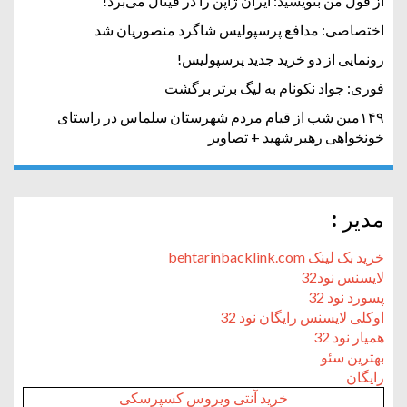
از قول من بنویسید: ایران ژاپن را در فینال می‌برد!
اختصاصی: مدافع پرسپولیس شاگرد منصوریان شد
رونمایی از دو خرید جدید پرسپولیس!
فوری: جواد نکونام به لیگ برتر برگشت
۱۴۹مین شب از قیام مردم شهرستان سلماس در راستای
خونخواهی رهبر شهید + تصاویر
مدیر :
خرید بک لینک behtarinbacklink.com
لایسنس نود32
پسورد نود 32
اوکلی لایسنس رایگان نود 32
همیار نود 32
بهترین سئو
رایگان
خرید آنتی ویروس کسپرسکی