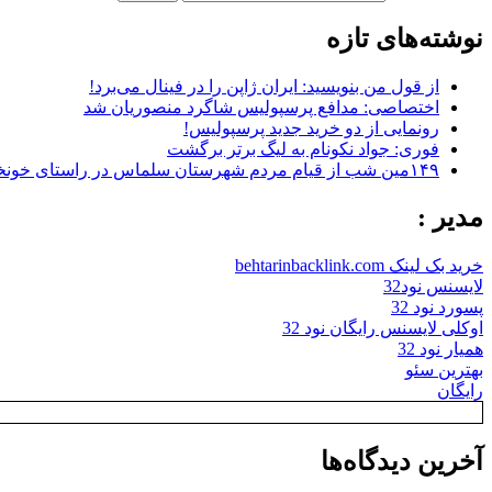
نوشته‌های تازه
از قول من بنویسید: ایران ژاپن را در فینال می‌برد!
اختصاصی: مدافع پرسپولیس شاگرد منصوریان شد
رونمایی از دو خرید جدید پرسپولیس!
فوری: جواد نکونام به لیگ برتر برگشت
۱۴۹مین شب از قیام مردم شهرستان سلماس در راستای خونخواهی رهبر شهید + تصاویر
مدیر :
خرید بک لینک behtarinbacklink.com
لایسنس نود32
پسورد نود 32
اوکلی لایسنس رایگان نود 32
همیار نود 32
بهترین سئو
رایگان
آخرین دیدگاه‌ها