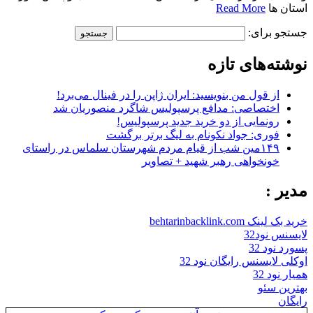
استان ها
Read More
جستجو برای:
نوشته‌های تازه
از قول من بنویسید: ایران ژاپن را در فینال می‌برد!
اختصاصی: مدافع پرسپولیس شاگرد منصوریان شد
رونمایی از دو خرید جدید پرسپولیس!
فوری: جواد نکونام به لیگ برتر برگشت
۱۴۹مین شب از قیام مردم شهرستان سلماس در راستای
خونخواهی رهبر شهید + تصاویر
مدیر :
خرید بک لینک behtarinbacklink.com
لایسنس نود32
پسورد نود 32
اوکلی لایسنس رایگان نود 32
همیار نود 32
بهترین سئو
رایگان