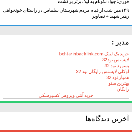
فوری: جواد نکونام به لیگ برتر برگشت
۱۴۹مین شب از قیام مردم شهرستان سلماس در راستای خونخواهی
رهبر شهید + تصاویر
مدیر :
خرید بک لینک behtarinbacklink.com
لایسنس نود32
پسورد نود 32
اوکلی لایسنس رایگان نود 32
همیار نود 32
بهترین سئو
رایگان
خرید آنتی ویروس کسپرسکی
آخرین دیدگاه‌ها