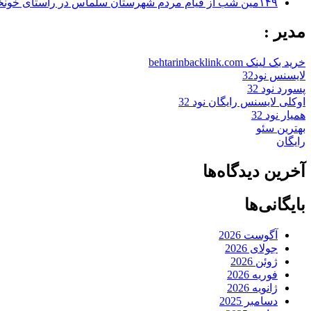
۱۴۹مین شب از قیام مردم شهرستان سلماس در راستای خونخواهی رهبر شهید + تصاویر
مدیر :
خرید بک لینک behtarinbacklink.com
لایسنس نود32
پسورد نود 32
اوکلی لایسنس رایگان نود 32
همیار نود 32
بهترین سئو
رایگان
آخرین دیدگاه‌ها
بایگانی‌ها
آگوست 2026
جولای 2026
ژوئن 2026
فوریه 2026
ژانویه 2026
دسامبر 2025