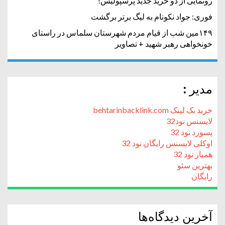
رونمایی از دو خرید جدید پرسپولیس!
فوری: جواد نکونام به لیگ برتر برگشت
۱۴۹مین شب از قیام مردم شهرستان سلماس در راستای
خونخواهی رهبر شهید + تصاویر
مدیر :
خرید بک لینک behtarinbacklink.com
لایسنس نود32
پسورد نود 32
اوکلی لایسنس رایگان نود 32
همیار نود 32
بهترین سئو
رایگان
آخرین دیدگاه‌ها