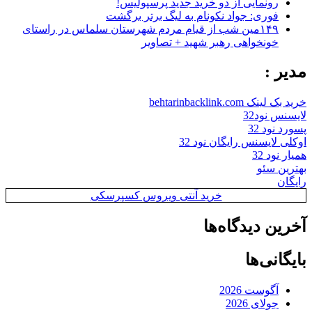
رونمایی از دو خرید جدید پرسپولیس!
فوری: جواد نکونام به لیگ برتر برگشت
۱۴۹مین شب از قیام مردم شهرستان سلماس در راستای
خونخواهی رهبر شهید + تصاویر
مدیر :
خرید بک لینک behtarinbacklink.com
لایسنس نود32
پسورد نود 32
اوکلی لایسنس رایگان نود 32
همیار نود 32
بهترین سئو
رایگان
خرید آنتی ویروس کسپرسکی
آخرین دیدگاه‌ها
بایگانی‌ها
آگوست 2026
جولای 2026