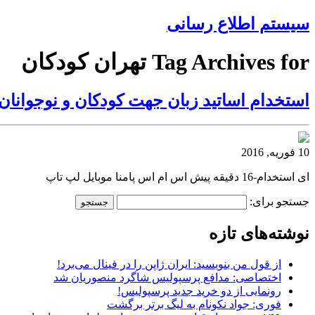
سیستم اطلاع رسانی
Tag Archives for تهران کودکان
استخدام اساتید زبان جهت کودکان و نوجوانان 
10 فوریه, 2016
ای استخدام-16 دقیقه پیش اس ام اس پامنا موبایل لپ تاپ
جستجو برای:
نوشته‌های تازه
از قول من بنویسید: ایران ژاپن را در فینال می‌برد!
اختصاصی: مدافع پرسپولیس شاگرد منصوریان شد
رونمایی از دو خرید جدید پرسپولیس!
فوری: جواد نکونام به لیگ برتر برگشت