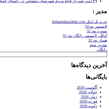
۱۴۹مین شب از قیام مردم شهرستان سلماس در راستای خونخواهی رهبر شهید + تصاویر
مدیر :
خرید بک لینک behtarinbacklink.com
لایسنس نود32
پسورد نود 32
اوکلی لایسنس رایگان نود 32
همیار نود 32
بهترین سئو
رایگان
آخرین دیدگاه‌ها
بایگانی‌ها
آگوست 2026
جولای 2026
ژوئن 2026
فوریه 2026
ژانویه 2026