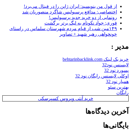
از قول من بنویسید: ایران ژاپن را در فینال می‌برد!
اختصاصی: مدافع پرسپولیس شاگرد منصوریان شد
رونمایی از دو خرید جدید پرسپولیس!
فوری: جواد نکونام به لیگ برتر برگشت
۱۴۹مین شب از قیام مردم شهرستان سلماس در راستای
خونخواهی رهبر شهید + تصاویر
مدیر :
خرید بک لینک behtarinbacklink.com
لایسنس نود32
پسورد نود 32
اوکلی لایسنس رایگان نود 32
همیار نود 32
بهترین سئو
رایگان
خرید آنتی ویروس کسپرسکی
آخرین دیدگاه‌ها
بایگانی‌ها