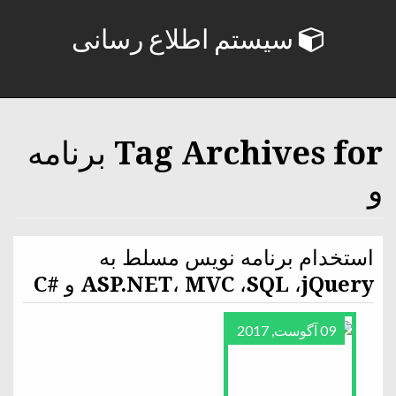
سیستم اطلاع رسانی
Tag Archives for برنامه
و
استخدام برنامه نویس مسلط ‏به
ASP.NET، MVC ،SQL ،jQuery و #C
09 آگوست, 2017