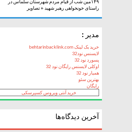
۱۴۹مین شب از قیام مردم شهرستان سلماس در
راستای خونخواهی رهبر شهید + تصاویر
مدیر :
خرید بک لینک behtarinbacklink.com
لایسنس نود32
پسورد نود 32
اوکلی لایسنس رایگان نود 32
همیار نود 32
بهترین سئو
رایگان
خرید آنتی ویروس کسپرسکی
آخرین دیدگاه‌ها