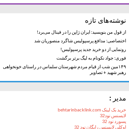
نوشته‌های تازه
از قول من بنویسید: ایران ژاپن را در فینال می‌برد!
اختصاصی: مدافع پرسپولیس شاگرد منصوریان شد
رونمایی از دو خرید جدید پرسپولیس!
فوری: جواد نکونام به لیگ برتر برگشت
۱۴۹مین شب از قیام مردم شهرستان سلماس در راستای خونخواهی
رهبر شهید + تصاویر
مدیر :
خرید بک لینک behtarinbacklink.com
لایسنس نود32
پسورد نود 32
اوکلی لایسنس رایگان نود 32