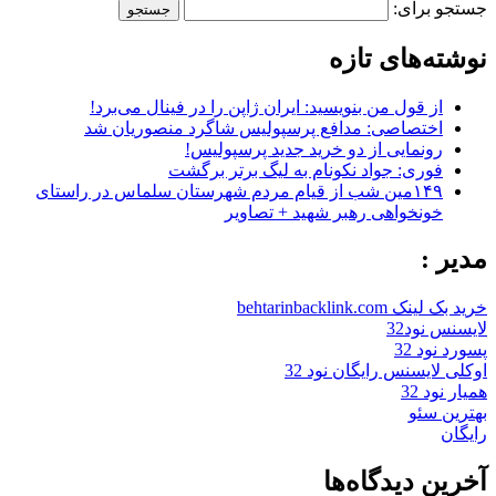
جستجو برای:
نوشته‌های تازه
از قول من بنویسید: ایران ژاپن را در فینال می‌برد!
اختصاصی: مدافع پرسپولیس شاگرد منصوریان شد
رونمایی از دو خرید جدید پرسپولیس!
فوری: جواد نکونام به لیگ برتر برگشت
۱۴۹مین شب از قیام مردم شهرستان سلماس در راستای
خونخواهی رهبر شهید + تصاویر
مدیر :
خرید بک لینک behtarinbacklink.com
لایسنس نود32
پسورد نود 32
اوکلی لایسنس رایگان نود 32
همیار نود 32
بهترین سئو
رایگان
آخرین دیدگاه‌ها