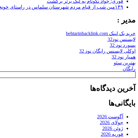
فوری: جواد نکونام به لیگ برتر برگشت
۱۴۹مین شب از قیام مردم شهرستان سلماس در راستای خونخواهی رهبر شهید + تصاویر
مدیر :
خرید بک لینک behtarinbacklink.com
لایسنس نود32
پسورد نود 32
اوکلی لایسنس رایگان نود 32
همیار نود 32
بهترین سئو
رایگان
آخرین دیدگاه‌ها
بایگانی‌ها
آگوست 2026
جولای 2026
ژوئن 2026
فوریه 2026