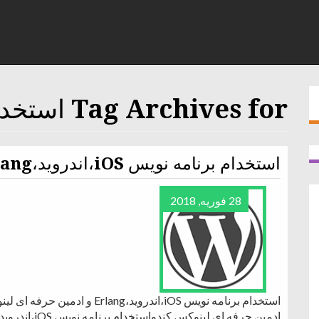
Tag Archives for استخدام لینوکس
استخدام برنامه نویس iOS،اندروید،Erlang و ادمین حرفه ای لینوکس
28 فوریه, 2018