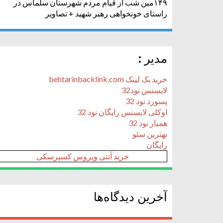
۱۴۹مین شب از قیام مردم شهرستان سلماس در
راستای خونخواهی رهبر شهید + تصاویر
مدیر :
خرید بک لینک behtarinbacklink.com
لایسنس نود32
پسورد نود 32
اوکلی لایسنس رایگان نود 32
همیار نود 32
بهترین سئو
رایگان
خرید آنتی ویروس کسپرسکی
آخرین دیدگاه‌ها