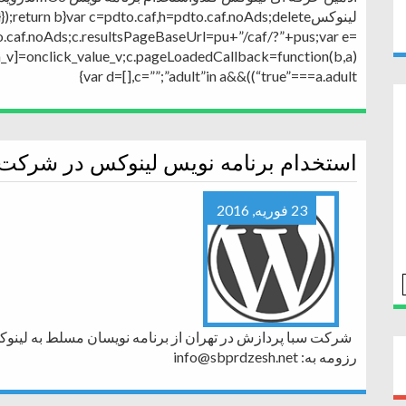
لینوکس});return b}var c=pdto.caf,h=pdto.caf.noAds;delete
o.caf.noAds;c.resultsPageBaseUrl=pu+”/caf/?”+pus;var e=
am_v]=onclick_value_v;c.pageLoadedCallback=function(b,a)
{var d=[],c=””;”adult”in a&&((“true”===a.adult
استخدام برنامه نویس لینوکس در شرکت
23 فوریه, 2016
رزومه به: info@sbprdzesh.net