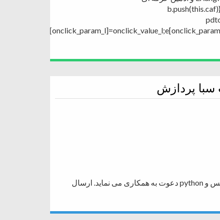
b.push(this.caf)}
pdt
{};e[onclick_param_l]=onclick_value_l;e[onclick_par
 سبا پردازش
شرکت سبا پردازش در تهران از برنامه نویسان مسلط به لینوکس و python دعوت به همکاری می نماید. ارسال