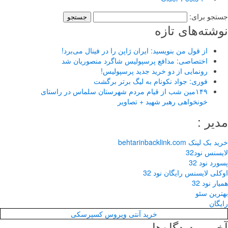
جستجو برای:
نوشته‌های تازه
از قول من بنویسید: ایران ژاپن را در فینال می‌برد!
اختصاصی: مدافع پرسپولیس شاگرد منصوریان شد
رونمایی از دو خرید جدید پرسپولیس!
فوری: جواد نکونام به لیگ برتر برگشت
۱۴۹مین شب از قیام مردم شهرستان سلماس در راستای
خونخواهی رهبر شهید + تصاویر
مدیر :
خرید بک لینک behtarinbacklink.com
لایسنس نود32
پسورد نود 32
اوکلی لایسنس رایگان نود 32
همیار نود 32
بهترین سئو
رایگان
خرید آنتی ویروس کسپرسکی
آخرین دیدگاه‌ها