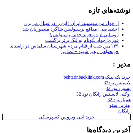
نوشته‌های تازه
از قول من بنویسید: ایران ژاپن را در فینال می‌برد!
اختصاصی: مدافع پرسپولیس شاگرد منصوریان شد
رونمایی از دو خرید جدید پرسپولیس!
فوری: جواد نکونام به لیگ برتر برگشت
۱۴۹مین شب از قیام مردم شهرستان سلماس در راستای
خونخواهی رهبر شهید + تصاویر
مدیر :
خرید بک لینک behtarinbacklink.com
لایسنس نود32
پسورد نود 32
اوکلی لایسنس رایگان نود 32
همیار نود 32
بهترین سئو
رایگان
خرید آنتی ویروس کسپرسکی
آخرین دیدگاه‌ها