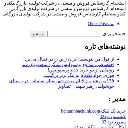
استخدام کارشناس فروش و منشی در شرکت تولیدی بازرگانیکندو
استخدام کارشناس فروش و منشی در شرکت تولیدی بازرگانی
کندواستخدام کارشناس فروش و منشی در شرکت تولیدی بازرگانی
← Older Posts
جستجو برای:
نوشته‌های تازه
از قول من بنویسید: ایران ژاپن را در فینال می‌برد!
اختصاصی: مدافع پرسپولیس شاگرد منصوریان شد
رونمایی از دو خرید جدید پرسپولیس!
فوری: جواد نکونام به لیگ برتر برگشت
۱۴۹مین شب از قیام مردم شهرستان سلماس در راستای
خونخواهی رهبر شهید + تصاویر
مدیر :
خرید بک لینک behtarinbacklink.com
لایسنس نود32
پسورد نود 32
اوکلی لایسنس رایگان نود 32