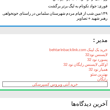
فوری: جواد نکونام به لیگ برتر برگشت
۱۴۹مین شب از قیام مردم شهرستان سلماس در راستای خونخواهی
رهبر شهید + تصاویر
مدیر :
خرید بک لینک behtarinbacklink.com
لایسنس نود32
پسورد نود 32
اوکلی لایسنس رایگان نود 32
همیار نود 32
بهترین سئو
رایگان
خرید آنتی ویروس کسپرسکی
آخرین دیدگاه‌ها