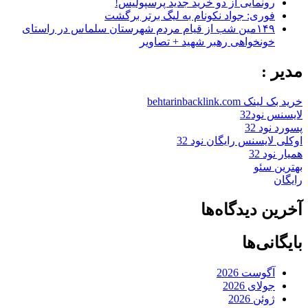
رونمایی از دو خرید جدید پرسپولیس!
فوری: جواد نکونام به لیگ برتر برگشت
۱۴۹مین شب از قیام مردم شهرستان سلماس در راستای
خونخواهی رهبر شهید + تصاویر
مدیر :
خرید بک لینک behtarinbacklink.com
لایسنس نود32
پسورد نود 32
اوکلی لایسنس رایگان نود 32
همیار نود 32
بهترین سئو
رایگان
آخرین دیدگاه‌ها
بایگانی‌ها
آگوست 2026
جولای 2026
ژوئن 2026