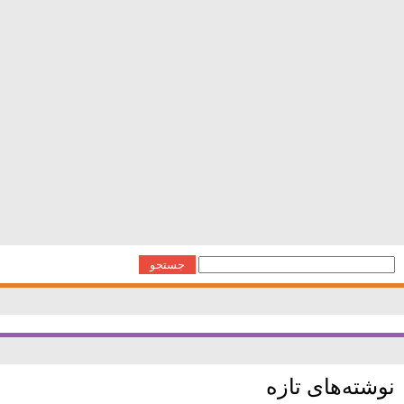
استخدام نظافتچی خانم باحقوق بالای
15 فوریه, 2016
استخدام دهوند-43 دقیقه پیش دانلود موزیک شبکه خانگی
جستجو
برای:
نوشته‌های تازه