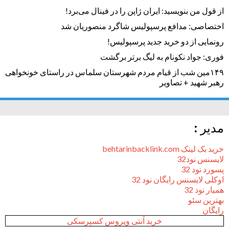
از قول من بنویسید: ایران ژاپن را در فینال می‌برد!
اختصاصی: مدافع پرسپولیس شاگرد منصوریان شد
رونمایی از دو خرید جدید پرسپولیس!
فوری: جواد نکونام به لیگ برتر برگشت
۱۴۹مین شب از قیام مردم شهرستان سلماس در راستای خونخواهی
رهبر شهید + تصاویر
مدیر :
خرید بک لینک behtarinbacklink.com
لایسنس نود32
پسورد نود 32
اوکلی لایسنس رایگان نود 32
همیار نود 32
بهترین سئو
رایگان
خرید آنتی ویروس کسپرسکی