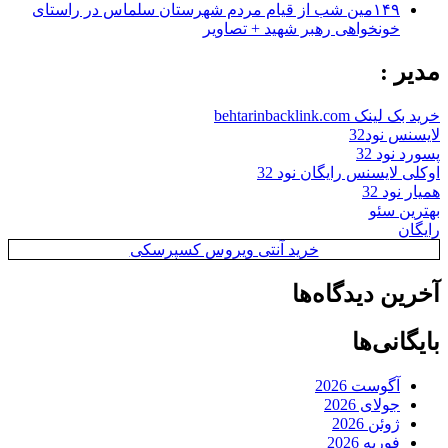
۱۴۹مین شب از قیام مردم شهرستان سلماس در راستای
خونخواهی رهبر شهید + تصاویر
مدیر :
خرید بک لینک behtarinbacklink.com
لایسنس نود32
پسورد نود 32
اوکلی لایسنس رایگان نود 32
همیار نود 32
بهترین سئو
رایگان
خرید آنتی ویروس کسپرسکی
آخرین دیدگاه‌ها
بایگانی‌ها
آگوست 2026
جولای 2026
ژوئن 2026
فوریه 2026