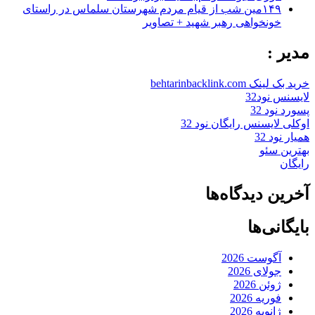
۱۴۹مین شب از قیام مردم شهرستان سلماس در راستای
خونخواهی رهبر شهید + تصاویر
مدیر :
خرید بک لینک behtarinbacklink.com
لایسنس نود32
پسورد نود 32
اوکلی لایسنس رایگان نود 32
همیار نود 32
بهترین سئو
رایگان
آخرین دیدگاه‌ها
بایگانی‌ها
آگوست 2026
جولای 2026
ژوئن 2026
فوریه 2026
ژانویه 2026