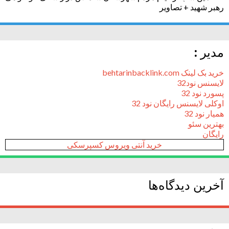
رهبر شهید + تصاویر
مدیر :
خرید بک لینک behtarinbacklink.com
لایسنس نود32
پسورد نود 32
اوکلی لایسنس رایگان نود 32
همیار نود 32
بهترین سئو
رایگان
خرید آنتی ویروس کسپرسکی
آخرین دیدگاه‌ها