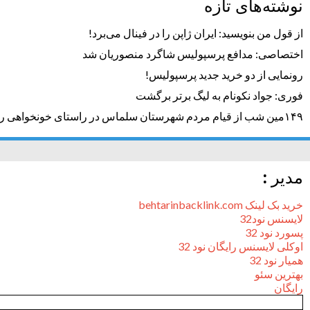
نوشته‌های تازه
از قول من بنویسید: ایران ژاپن را در فینال می‌برد!
اختصاصی: مدافع پرسپولیس شاگرد منصوریان شد
رونمایی از دو خرید جدید پرسپولیس!
فوری: جواد نکونام به لیگ برتر برگشت
۱۴۹مین شب از قیام مردم شهرستان سلماس در راستای خونخواهی رهبر شهید + تصاویر
مدیر :
خرید بک لینک behtarinbacklink.com
لایسنس نود32
پسورد نود 32
اوکلی لایسنس رایگان نود 32
همیار نود 32
بهترین سئو
رایگان