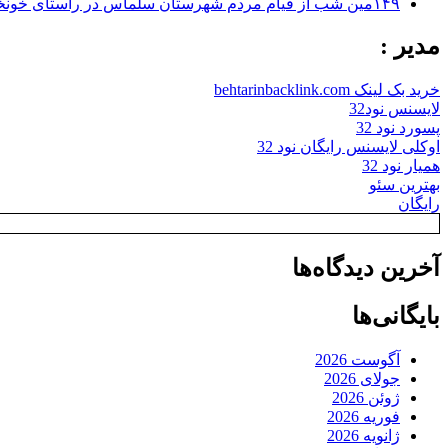
۱۴۹مین شب از قیام مردم شهرستان سلماس در راستای خونخواهی رهبر شهید + تصاویر
مدیر :
خرید بک لینک behtarinbacklink.com
لایسنس نود32
پسورد نود 32
اوکلی لایسنس رایگان نود 32
همیار نود 32
بهترین سئو
رایگان
آخرین دیدگاه‌ها
بایگانی‌ها
آگوست 2026
جولای 2026
ژوئن 2026
فوریه 2026
ژانویه 2026