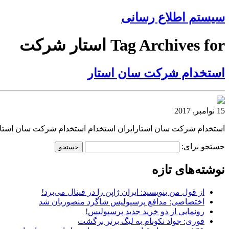
سیستم اطلاع رسانی
Tag Archives for استار شرکت
استخدام شرکت سان استار
15 نوامبر, 2017
استخدام شرکت سان استارایران استخدام استخدام شرکت سان استار
جستجو برای:
نوشته‌های تازه
از قول من بنویسید: ایران ژاپن را در فینال می‌برد!
اختصاصی: مدافع پرسپولیس شاگرد منصوریان شد
رونمایی از دو خرید جدید پرسپولیس!
فوری: جواد نکونام به لیگ برتر برگشت