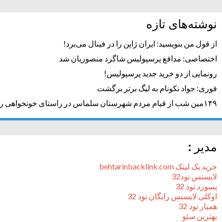
نوشته‌های تازه
از قول من بنویسید: ایران ژاپن را در فینال می‌برد!
اختصاصی: مدافع پرسپولیس شاگرد منصوریان شد
رونمایی از دو خرید جدید پرسپولیس!
فوری: جواد نکونام به لیگ برتر برگشت
۱۴۹مین شب از قیام مردم شهرستان سلماس در راستای خونخواهی رهبر شهید + تصاویر
مدیر :
خرید بک لینک behtarinbacklink.com
لایسنس نود32
پسورد نود 32
اوکلی لایسنس رایگان نود 32
همیار نود 32
بهترین سئو